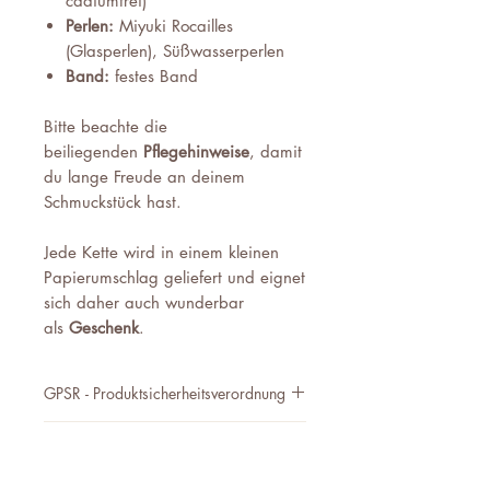
cadiumfrei)
Perlen:
Miyuki Rocailles
(Glasperlen), Süßwasserperlen
Band:
festes Band
Bitte beachte die
beiliegenden
Pflegehinweise
, damit
du lange Freude an deinem
Schmuckstück hast.
Jede Kette wird in einem kleinen
Papierumschlag geliefert und eignet
sich daher auch wunderbar
als
Geschenk
.
GPSR - Produktsicherheitsverordnung
Hersteller:
Pflegehinweise
Antonella Bura
Klosterbachstraße 12
Damit du lange Zeit Freude an deinen